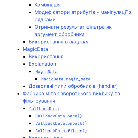
Комбінація
Модифікатори атрибутів - маніпуляції з
рядками
Отримати результат фільтра як
аргумент обробника
Використання в
aiogram
MagicData
Використання
Explanation
MagicData
MagicData.magic_data
Дозволені типи обробників (handler)
Фабрика міток зворотнього виклику та
фільтрування
CallbackData
CallbackData.pack()
CallbackData.unpack()
CallbackData.filter()
Використання