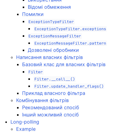
Відомі обмеження
Помилки
ExceptionTypeFilter
ExceptionTypeFilter.exceptions
ExceptionMessageFilter
ExceptionMessageFilter.pattern
Дозволені обробники
Написання власних фільтрів
Базовий клас для власних фільтрів
Filter
Filter.__call__()
Filter.update_handler_flags()
Приклад власного фільтра
Комбінування фільтрів
Рекомендований спосіб
Інший можливий спосіб
Long-polling
Example