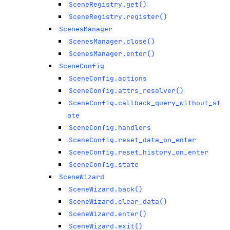
SceneRegistry.get()
SceneRegistry.register()
ScenesManager
ScenesManager.close()
ScenesManager.enter()
SceneConfig
SceneConfig.actions
SceneConfig.attrs_resolver()
SceneConfig.callback_query_without_st
ate
SceneConfig.handlers
SceneConfig.reset_data_on_enter
SceneConfig.reset_history_on_enter
SceneConfig.state
SceneWizard
SceneWizard.back()
SceneWizard.clear_data()
SceneWizard.enter()
SceneWizard.exit()