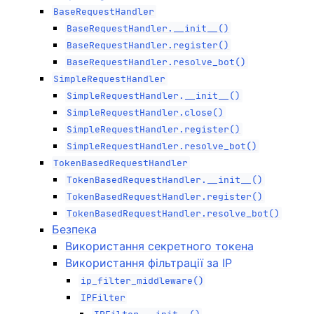
BaseRequestHandler
BaseRequestHandler.__init__()
BaseRequestHandler.register()
BaseRequestHandler.resolve_bot()
SimpleRequestHandler
SimpleRequestHandler.__init__()
SimpleRequestHandler.close()
SimpleRequestHandler.register()
SimpleRequestHandler.resolve_bot()
TokenBasedRequestHandler
TokenBasedRequestHandler.__init__()
TokenBasedRequestHandler.register()
TokenBasedRequestHandler.resolve_bot()
Безпека
Використання секретного токена
Використання фільтрації за IP
ip_filter_middleware()
IPFilter