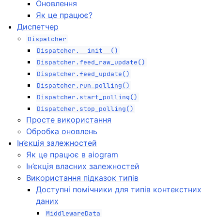
Оновлення
Як це працює?
Диспетчер
Dispatcher
Dispatcher.__init__()
Dispatcher.feed_raw_update()
Dispatcher.feed_update()
Dispatcher.run_polling()
Dispatcher.start_polling()
Dispatcher.stop_polling()
Просте використання
Обробка оновлень
Ін’єкція залежностей
Як це працює в aiogram
Ін’єкція власних залежностей
Використання підказок типів
Доступні помічники для типів контекстних
даних
MiddlewareData