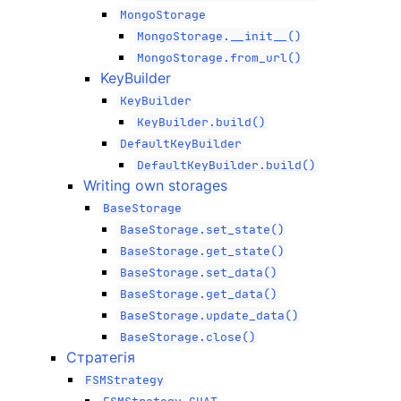
MongoStorage
MongoStorage.__init__()
MongoStorage.from_url()
KeyBuilder
KeyBuilder
KeyBuilder.build()
DefaultKeyBuilder
DefaultKeyBuilder.build()
Writing own storages
BaseStorage
BaseStorage.set_state()
BaseStorage.get_state()
BaseStorage.set_data()
BaseStorage.get_data()
BaseStorage.update_data()
BaseStorage.close()
Стратегія
FSMStrategy