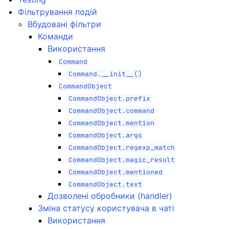
Фільтрування подій
Вбудовані фільтри
Команди
Використання
Command
Command.__init__()
CommandObject
CommandObject.prefix
CommandObject.command
CommandObject.mention
CommandObject.args
CommandObject.regexp_match
CommandObject.magic_result
CommandObject.mentioned
CommandObject.text
Дозволені обробники (handler)
Зміна статусу користувача в чаті
Використання