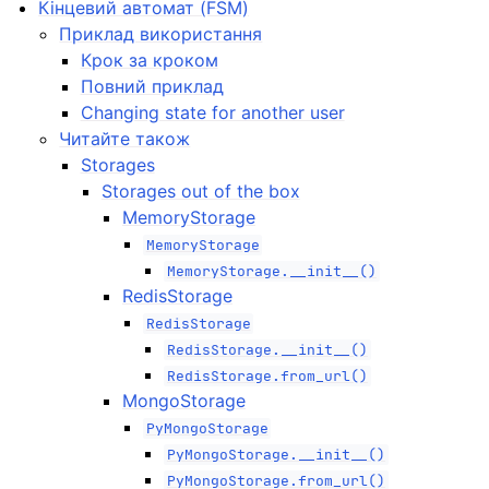
Кінцевий автомат (FSM)
Приклад використання
Крок за кроком
Повний приклад
Changing state for another user
Читайте також
Storages
Storages out of the box
MemoryStorage
MemoryStorage
MemoryStorage.__init__()
RedisStorage
RedisStorage
RedisStorage.__init__()
RedisStorage.from_url()
MongoStorage
PyMongoStorage
PyMongoStorage.__init__()
PyMongoStorage.from_url()