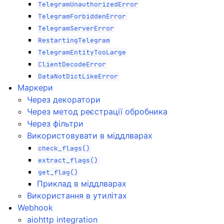
TelegramUnauthorizedError
TelegramForbiddenError
TelegramServerError
RestartingTelegram
TelegramEntityTooLarge
ClientDecodeError
DataNotDictLikeError
Маркери
Через декоратори
Через метод реєстрації обробника
Через фільтри
Використовувати в міддлварах
check_flags()
extract_flags()
get_flag()
Приклад в міддлварах
Використання в утилітах
Webhook
aiohttp integration