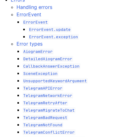
Handling errors
ErrorEvent
ErrorEvent
ErrorEvent.update
ErrorEvent.exception
Error types
AiogramError
DetailedAiogramError
CallbackAnswerException
SceneException
UnsupportedKeywordArgument
TelegramAPIError
TelegramNetworkError
TelegramRetryAfter
TelegramMigrateToChat
TelegramBadRequest
TelegramNotFound
TelegramConflictError