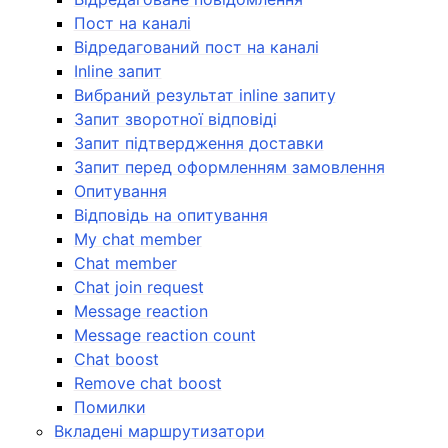
Пост на каналі
ggle navigation of Утиліти
Відредагований пост на каналі
Inline запит
Вибраний результат inline запиту
Запит зворотної відповіді
Запит підтвердження доставки
Запит перед оформленням замовлення
Опитування
Відповідь на опитування
My chat member
Chat member
Chat join request
Message reaction
Message reaction count
Chat boost
Remove chat boost
Помилки
Вкладені маршрутизатори