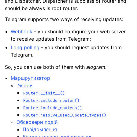
and Dispatcher. Dispatcher is subclass of router and
ggle navigation of Бот API
should be always is root router.
ggle navigation of Обробка подій
Telegram supports two ways of receiving updates:
Webhook
- you should configure your web server
to receive updates from Telegram;
Long polling
- you should request updates from
Telegram.
ggle navigation of Фільтрування подій
So, you can use both of them with
aiogram
.
Маршрутизатор
ggle navigation of Кінцевий автомат (FSM)
Router
Router.__init__()
Router.include_router()
Router.include_routers()
Router.resolve_used_update_types()
Обсервери подій
Повідомлення
ggle navigation of Обробники на основі класів
Відредаговане повідомлення