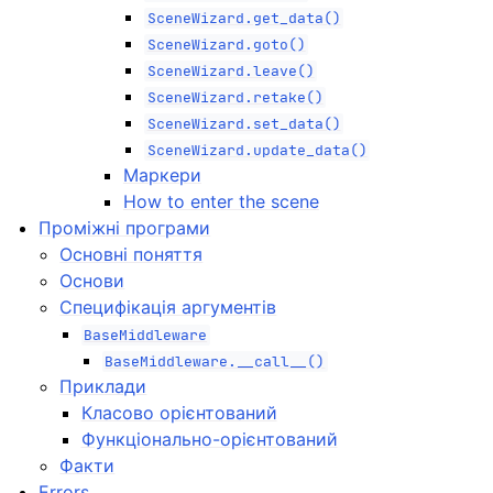
SceneWizard.get_data()
SceneWizard.goto()
SceneWizard.leave()
SceneWizard.retake()
SceneWizard.set_data()
SceneWizard.update_data()
Маркери
How to enter the scene
Проміжні програми
Основні поняття
Основи
Специфікація аргументів
BaseMiddleware
BaseMiddleware.__call__()
Приклади
Класово орієнтований
Функціонально-орієнтований
Факти
Errors