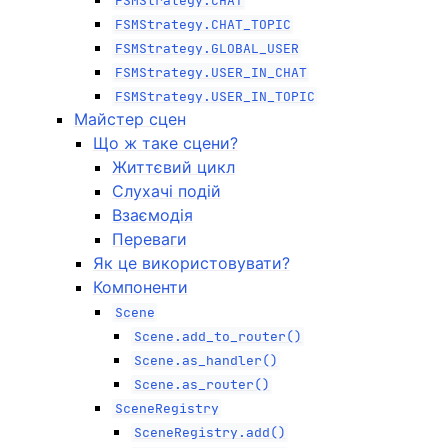
FSMStrategy.CHAT
FSMStrategy.CHAT_TOPIC
FSMStrategy.GLOBAL_USER
FSMStrategy.USER_IN_CHAT
FSMStrategy.USER_IN_TOPIC
Майcтер сцен
Що ж таке сцени?
Життєвий цикл
Слухачі подій
Взаємодія
Переваги
Як це використовувати?
Компоненти
Scene
Scene.add_to_router()
Scene.as_handler()
Scene.as_router()
SceneRegistry
SceneRegistry.add()