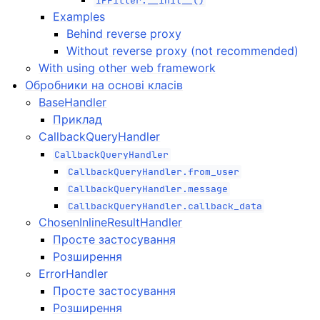
IPFilter.__init__()
Examples
Behind reverse proxy
Without reverse proxy (not recommended)
With using other web framework
Обробники на основі класів
BaseHandler
Приклад
CallbackQueryHandler
CallbackQueryHandler
CallbackQueryHandler.from_user
CallbackQueryHandler.message
CallbackQueryHandler.callback_data
ChosenInlineResultHandler
Просте застосування
Розширення
ErrorHandler
Просте застосування
Розширення