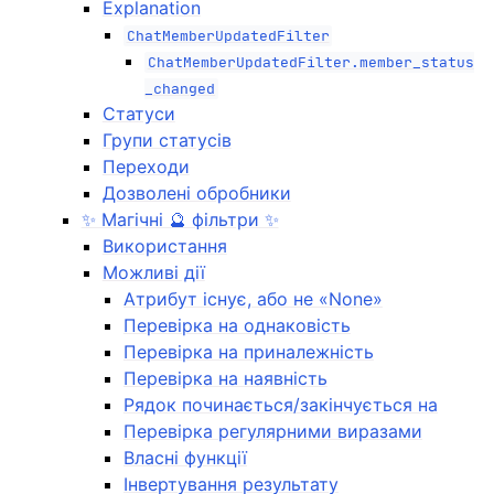
Explanation
ChatMemberUpdatedFilter
ChatMemberUpdatedFilter.member_status
_changed
Статуси
Групи статусів
Переходи
Дозволені обробники
✨ Магічні 🔮 фільтри ✨
Використання
Можливі дії
Атрибут існує, або не «None»
Перевірка на однаковість
Перевірка на приналежність
Перевірка на наявність
Рядок починається/закінчується на
Перевірка регулярними виразами
Власні функції
Інвертування результату