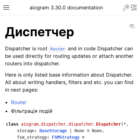
Toggle 
aiogram 3.30.0 documentation
Toggle site navigation sidebar
To
Vi
Диспетчер
Dispatcher is root
and in code Dispatcher can
Router
be used directly for routing updates or attach another
routers into dispatcher.
Here is only listed base information about Dispatcher.
All about writing handlers, filters and etc. you can find
in next pages:
Router
Фільтрація подій
class
aiogram.dispatcher.dispatcher.
Dispatcher
(
*
,
storage
:
BaseStorage
|
None
=
None
,
fsm_strategy
:
FSMStrategy
=