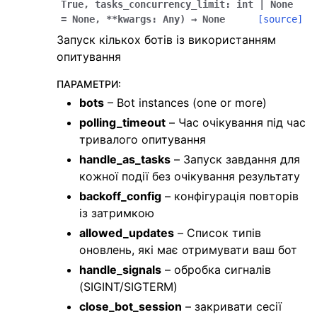
True
,
tasks_concurrency_limit
:
int
|
None
=
None
,
**
kwargs
:
Any
)
→
None
[source]
Запуск кількох ботів із використанням
опитування
ПАРАМЕТРИ
:
bots
– Bot instances (one or more)
polling_timeout
– Час очікування під час
тривалого опитування
handle_as_tasks
– Запуск завдання для
кожної події без очікування результату
backoff_config
– конфігурація повторів
із затримкою
allowed_updates
– Список типів
оновлень, які має отримувати ваш бот
handle_signals
– обробка сигналів
(SIGINT/SIGTERM)
close_bot_session
– закривати сесії