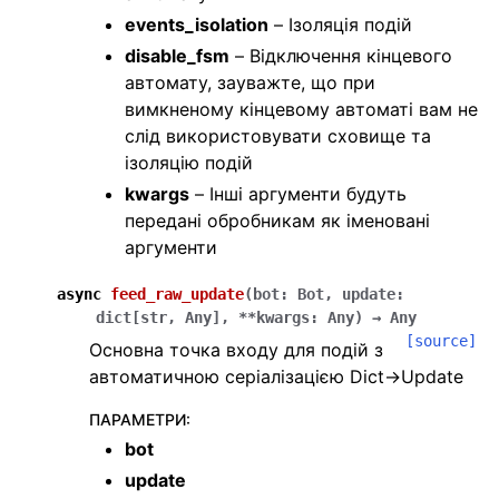
events_isolation
– Ізоляція подій
ggle navigation of Утиліти
disable_fsm
– Відключення кінцевого
автомату, зауважте, що при
вимкненому кінцевому автоматі вам не
слід використовувати сховище та
ізоляцію подій
kwargs
– Інші аргументи будуть
передані обробникам як іменовані
аргументи
async
feed_raw_update
(
bot
:
Bot
,
update
:
dict
[
str
,
Any
]
,
**
kwargs
:
Any
)
→
Any
[source]
Основна точка входу для подій з
автоматичною серіалізацією Dict->Update
ПАРАМЕТРИ
:
bot
update