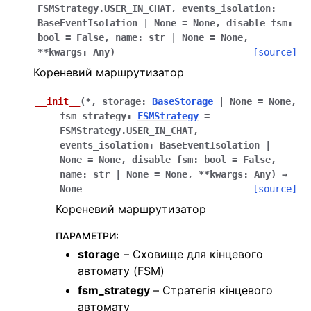
FSMStrategy.USER_IN_CHAT
,
events_isolation
:
ggle navigation of Бот API
BaseEventIsolation
|
None
=
None
,
disable_fsm
:
bool
=
False
,
name
:
str
|
None
=
None
,
ggle navigation of Обробка подій
**
kwargs
:
Any
)
[source]
Кореневий маршрутизатор
__init__
(
*
,
storage
:
BaseStorage
|
None
=
None
,
fsm_strategy
:
FSMStrategy
=
FSMStrategy.USER_IN_CHAT
,
events_isolation
:
BaseEventIsolation
|
ggle navigation of Фільтрування подій
None
=
None
,
disable_fsm
:
bool
=
False
,
name
:
str
|
None
=
None
,
**
kwargs
:
Any
)
→
None
[source]
ggle navigation of Кінцевий автомат (FSM)
Кореневий маршрутизатор
ПАРАМЕТРИ
:
storage
– Сховище для кінцевого
автомату (FSM)
fsm_strategy
– Стратегія кінцевого
ggle navigation of Обробники на основі класів
автомату