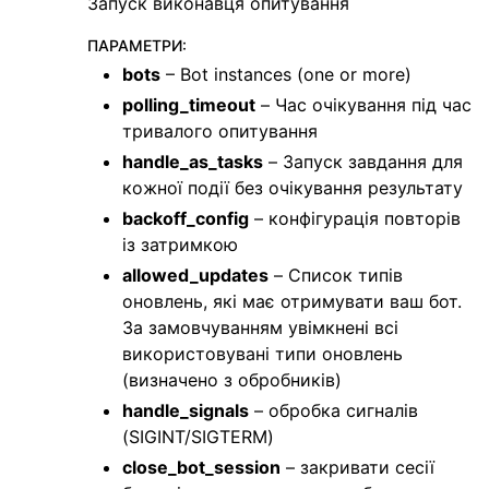
Запуск виконавця опитування
ПАРАМЕТРИ
:
bots
– Bot instances (one or more)
polling_timeout
– Час очікування під час
тривалого опитування
handle_as_tasks
– Запуск завдання для
кожної події без очікування результату
backoff_config
– конфігурація повторів
із затримкою
allowed_updates
– Список типів
оновлень, які має отримувати ваш бот.
За замовчуванням увімкнені всі
використовувані типи оновлень
(визначено з обробників)
handle_signals
– обробка сигналів
(SIGINT/SIGTERM)
close_bot_session
– закривати сесії