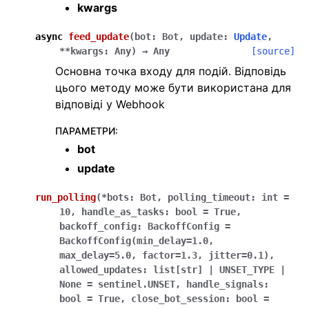
kwargs
async
feed_update
(
bot
:
Bot
,
update
:
Update
,
**
kwargs
:
Any
)
→
Any
[source]
Основна точка входу для подій. Відповідь
цього методу може бути використана для
відповіді у Webhook
ПАРАМЕТРИ
:
bot
update
run_polling
(
*
bots
:
Bot
,
polling_timeout
:
int
=
10
,
handle_as_tasks
:
bool
=
True
,
backoff_config
:
BackoffConfig
=
BackoffConfig(min_delay=1.0,
max_delay=5.0,
factor=1.3,
jitter=0.1)
,
allowed_updates
:
list
[
str
]
|
UNSET_TYPE
|
None
=
sentinel.UNSET
,
handle_signals
:
bool
=
True
,
close_bot_session
:
bool
=