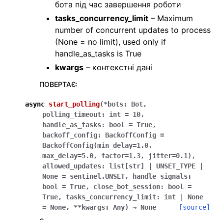
бота під час завершення роботи
tasks_concurrency_limit
– Maximum
number of concurrent updates to process
(None = no limit), used only if
handle_as_tasks is True
kwargs
– контекстні дані
ПОВЕРТАЄ
:
async
start_polling
(
*
bots
:
Bot
,
polling_timeout
:
int
=
10
,
handle_as_tasks
:
bool
=
True
,
backoff_config
:
BackoffConfig
=
BackoffConfig(min_delay=1.0,
max_delay=5.0,
factor=1.3,
jitter=0.1)
,
allowed_updates
:
list
[
str
]
|
UNSET_TYPE
|
None
=
sentinel.UNSET
,
handle_signals
:
bool
=
True
,
close_bot_session
:
bool
=
True
,
tasks_concurrency_limit
:
int
|
None
=
None
,
**
kwargs
:
Any
)
→
None
[source]