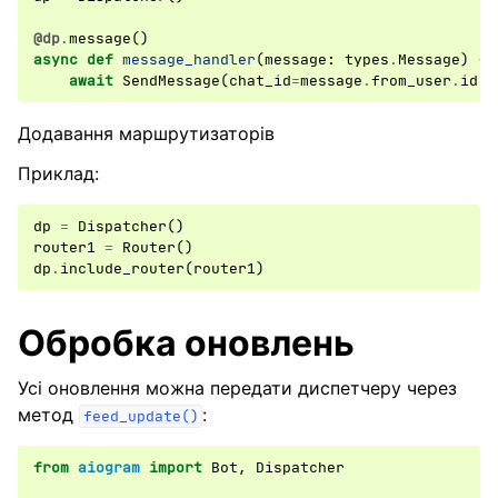
@dp
.
message
()
async
def
message_handler
(
message
:
types
.
Message
)
->
await
SendMessage
(
chat_id
=
message
.
from_user
.
id
,
Додавання маршрутизаторів
Приклад:
dp
=
Dispatcher
()
router1
=
Router
()
dp
.
include_router
(
router1
)
Обробка оновлень
Усі оновлення можна передати диспетчеру через
метод
:
feed_update()
from
aiogram
import
Bot
,
Dispatcher