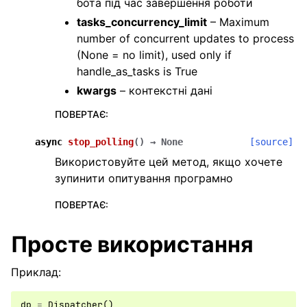
бота під час завершення роботи
tasks_concurrency_limit
– Maximum
number of concurrent updates to process
(None = no limit), used only if
handle_as_tasks is True
kwargs
– контекстні дані
ПОВЕРТАЄ
:
async
stop_polling
(
)
→
None
[source]
Використовуйте цей метод, якщо хочете
зупинити опитування програмно
ПОВЕРТАЄ
:
Просте використання
Приклад:
dp
=
Dispatcher
()